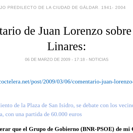
JO PREDILECTO DE LA CIUDAD DE GÁLDAR. 1941- 2004
ario de Juan Lorenzo sobre
Linares:
06 DE MARZO DE 2009 - 17:18
-
NOTICIAS
acoctelera.net/post/2009/03/06/comentario-juan-lorenzo
ento de la Plaza de San Isidro, se debate con los vecin
a, con una partida de 60.000 euros
terar que el Grupo de Gobierno (BNR-PSOE) de mi 