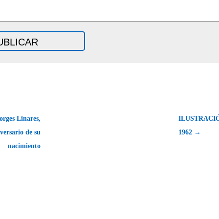
rges Linares,
ILUSTRACI
versario de su
1962 →
nacimiento