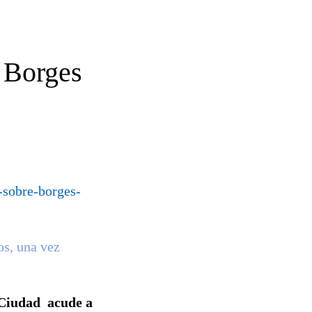
 Borges
-sobre-borges-
os, una vez
Ciudad acude a